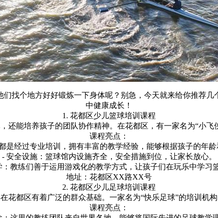
他们找个地方好好锻炼一下身体呢？别急，今天就来给你推荐几
中健康成长！
1. 花都区少儿篮球培训课程
，还能培养孩子的团队协作精神。在花都区，有一家名为“小飞
课程亮点：
练都是经过专业培训，拥有丰富的教学经验，能够根据孩子的年
- 安全设施：篮球馆内设施齐全，安全措施到位，让家长放心。
教学：教练们善于运用游戏化的教学方式，让孩子们在玩乐中学习
地址：花都区XX路XX号
2. 花都区少儿足球培训课程
在花都区有着广泛的群众基础。一家名为“快乐足球”的培训机
课程亮点：
理念：这里的教练团队来自世界各地，能够将国际先进的足球教学