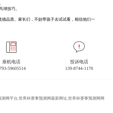
。
乓球技巧。
道德品质。家长们，不妨带孩子去试试看，相信他们一
座机电话
投诉电话
793-59605514
139-8744-1170
界杯赛事预测网平台,世界杯赛事预测网最新网址,世界杯赛事预测网网