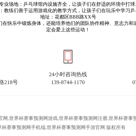
- 专业场地：乒乓球馆内设施齐全，让孩子们在舒适的环境中打球
于乐：教练们善于运用游戏化的教学方式，让孩子们在玩乐中学习乒
地址：花都区BBB路XX号
们在快乐中锻炼身体，还能培养他们的团队协作精神、意志力和
定会爱上这些运动！
24小时咨询热线
218号
139-8744-1170
0
界杯赛事预测网官网,世界杯赛事预测网游戏,世界杯赛事预测网注册,世
世界杯赛事预测网手机端,世界杯赛事预测网手游官网 版权所有