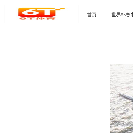
首页
世界杯赛