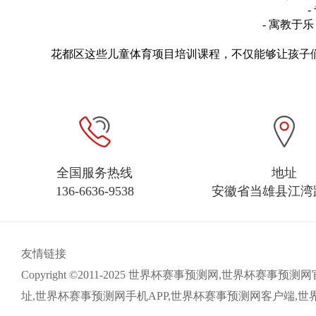
- 寓教
花都区这些儿童体育项目培训课程，不仅能够让孩子
全国服务热线
地址
136-6636-9538
安徽省当雄县江湾路
友情链接
Copyright ©2011-2025 世界杯赛事预测网,世
址,世界杯赛事预测网手机APP,世界杯赛事预测网客户端,