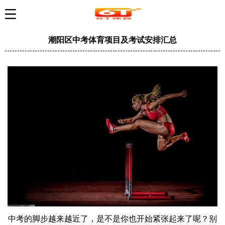
潮阳区中考体育项目及考试安排汇总
中考的脚步越来越近了，是不是你也开始紧张起来了呢？别