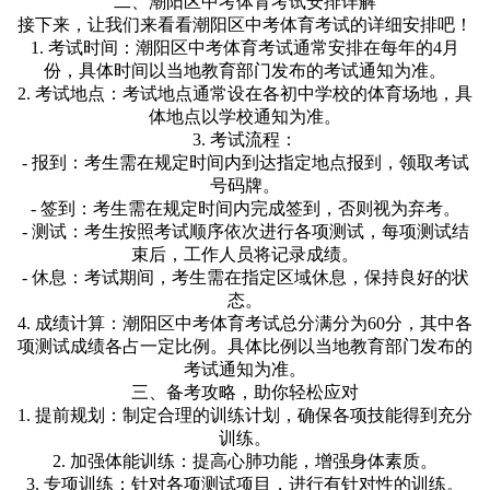
二、潮阳区中考体育考试安排详解
接下来，让我们来看看潮阳区中考体育考试的详细安排吧！
1. 考试时间：潮阳区中考体育考试通常安排在每年的4月
份，具体时间以当地教育部门发布的考试通知为准。
2. 考试地点：考试地点通常设在各初中学校的体育场地，具
体地点以学校通知为准。
3. 考试流程：
- 报到：考生需在规定时间内到达指定地点报到，领取考试
号码牌。
- 签到：考生需在规定时间内完成签到，否则视为弃考。
- 测试：考生按照考试顺序依次进行各项测试，每项测试结
束后，工作人员将记录成绩。
- 休息：考试期间，考生需在指定区域休息，保持良好的状
态。
4. 成绩计算：潮阳区中考体育考试总分满分为60分，其中各
项测试成绩各占一定比例。具体比例以当地教育部门发布的
考试通知为准。
三、备考攻略，助你轻松应对
1. 提前规划：制定合理的训练计划，确保各项技能得到充分
训练。
2. 加强体能训练：提高心肺功能，增强身体素质。
3. 专项训练：针对各项测试项目，进行有针对性的训练。