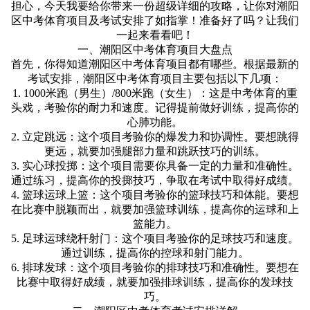
担心，今天我要给你带来一份超级详细的攻略，让你对潮阳
区中考体育项目及考试安排了如指掌！准备好了吗？让我们
一起来看看吧！
一、潮阳区中考体育项目大盘点
首先，你得知道潮阳区中考体育项目都有哪些。根据最新的
考试安排，潮阳区中考体育项目主要包括以下几项：
1. 1000米跑（男生）/800米跑（女生）：这是中考体育的重
头戏，考验你的耐力和速度。记得提前做好训练，提高你的
心肺功能。
2. 立定跳远：这个项目考验你的爆发力和协调性。要想跳得
更远，就要加强腿部力量和跳跃技巧的训练。
3. 实心球投掷：这个项目需要你具备一定的力量和准确性。
通过练习，提高你的投掷技巧，争取在考试中取得好成绩。
4. 篮球运球上篮：这个项目考验你的篮球技巧和体能。要想
在比赛中脱颖而出，就要加强篮球训练，提高你的运球和上
篮能力。
5. 足球运球绕杆射门：这个项目考验你的足球技巧和速度。
通过训练，提高你的控球和射门能力。
6. 排球发球：这个项目考验你的排球技巧和准确性。要想在
比赛中取得好成绩，就要加强排球训练，提高你的发球技
巧。