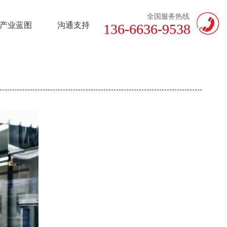
全国服务热线
产业蓝图
沟通支持
136-6636-9538