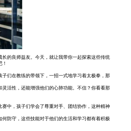
成长的良师益友。今天，就让我带你一起探索这些传统
吧！
孩子们在教练的带领下，一招一式地学习着太极拳，那
和灵活性，还能增强他们的心肺功能。不信？你看看那
比赛中，孩子们学会了尊重对手、团结协作，这种精神
如何防守，这些技能对于他们的生活和学习都有着积极