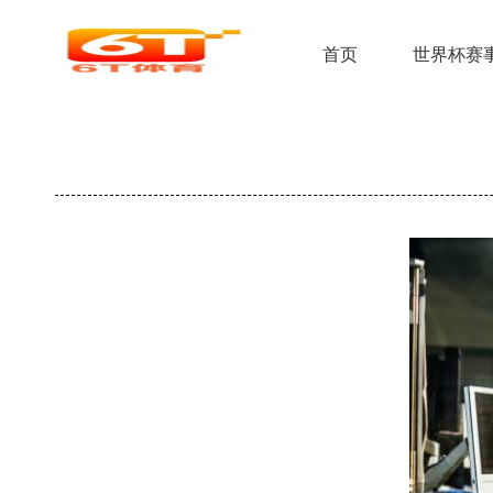
首页
世界杯赛