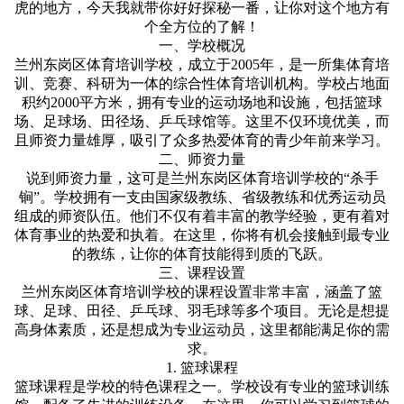
虎的地方，今天我就带你好好探秘一番，让你对这个地方有
个全方位的了解！
一、学校概况
兰州东岗区体育培训学校，成立于2005年，是一所集体育培
训、竞赛、科研为一体的综合性体育培训机构。学校占地面
积约2000平方米，拥有专业的运动场地和设施，包括篮球
场、足球场、田径场、乒乓球馆等。这里不仅环境优美，而
且师资力量雄厚，吸引了众多热爱体育的青少年前来学习。
二、师资力量
说到师资力量，这可是兰州东岗区体育培训学校的“杀手
锏”。学校拥有一支由国家级教练、省级教练和优秀运动员
组成的师资队伍。他们不仅有着丰富的教学经验，更有着对
体育事业的热爱和执着。在这里，你将有机会接触到最专业
的教练，让你的体育技能得到质的飞跃。
三、课程设置
兰州东岗区体育培训学校的课程设置非常丰富，涵盖了篮
球、足球、田径、乒乓球、羽毛球等多个项目。无论是想提
高身体素质，还是想成为专业运动员，这里都能满足你的需
求。
1. 篮球课程
篮球课程是学校的特色课程之一。学校设有专业的篮球训练