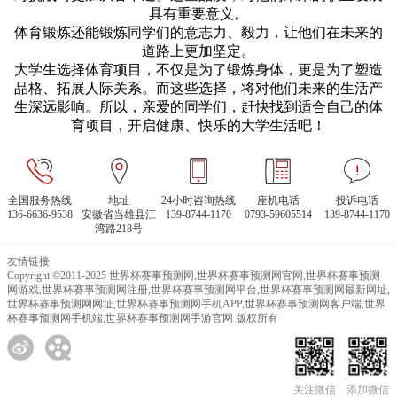
具有重要意义。
体育锻炼还能锻炼同学们的意志力、毅力，让他们在未来的
道路上更加坚定。
大学生选择体育项目，不仅是为了锻炼身体，更是为了塑造
品格、拓展人际关系。而这些选择，将对他们未来的生活产
生深远影响。所以，亲爱的同学们，赶快找到适合自己的体
育项目，开启健康、快乐的大学生活吧！
全国服务热线
地址
24小时咨询热线
座机电话
投诉电话
136-6636-9538
安徽省当雄县江
139-8744-1170
0793-59605514
139-8744-1170
湾路218号
友情链接
Copyright ©2011-2025 世界杯赛事预测网,世界杯赛事预测网官网,世界杯赛事预测
网游戏,世界杯赛事预测网注册,世界杯赛事预测网平台,世界杯赛事预测网最新网址,
世界杯赛事预测网网址,世界杯赛事预测网手机APP,世界杯赛事预测网客户端,世界
杯赛事预测网手机端,世界杯赛事预测网手游官网 版权所有
关注微信
添加微信