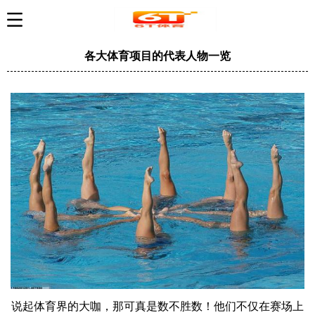
各大体育项目的代表人物一览
说起体育界的大咖，那可真是数不胜数！他们不仅在赛场上