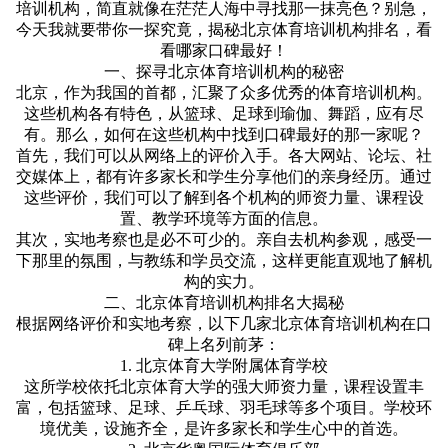
培训机构，简直就像在茫茫人海中寻找那一抹亮色？别急，
今天我就要带你一探究竟，揭秘北京体育培训机构排名，看
看哪家口碑最好！
一、探寻北京体育培训机构的秘密
北京，作为我国的首都，汇聚了众多优秀的体育培训机构。
这些机构各有特色，从篮球、足球到瑜伽、舞蹈，应有尽
有。那么，如何在这些机构中找到口碑最好的那一家呢？
首先，我们可以从网络上的评价入手。各大网站、论坛、社
交媒体上，都有许多家长和学生分享他们的亲身经历。通过
这些评价，我们可以了解到各个机构的师资力量、课程设
置、教学环境等方面的信息。
其次，实地考察也是必不可少的。亲自去机构参观，感受一
下那里的氛围，与教练和学员交流，这样更能直观地了解机
构的实力。
二、北京体育培训机构排名大揭秘
根据网络评价和实地考察，以下几家北京体育培训机构在口
碑上名列前茅：
1. 北京体育大学附属体育学校
这所学校依托北京体育大学的强大师资力量，课程设置丰
富，包括篮球、足球、乒乓球、羽毛球等多个项目。学校环
境优美，设施齐全，是许多家长和学生心中的首选。