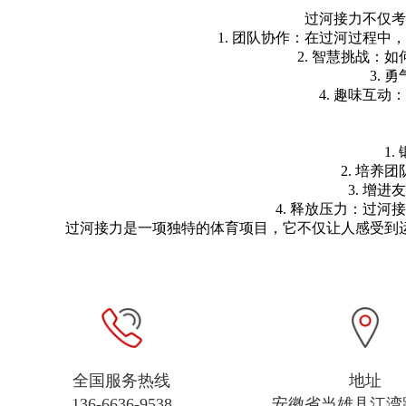
过河接力不仅考
1. 团队协作：在过河过程
2. 智慧挑战
3.
4. 趣味互
1
2. 培
3. 增
4. 释放压力：过
过河接力是一项独特的体育项目，它不仅让人感受到
全国服务热线
地址
136-6636-9538
安徽省当雄县江湾路