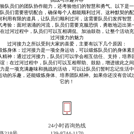
验队员们的团队协作能力，还考验他们的智慧和勇气。以下是一
中，队员们需要密切配合，确保每个人都能顺利过河。这种默契的
：如何利用有限的道具，让队员们顺利过河，这需要队员们发挥智慧
 勇气考验：面对汹涌的河流，队员们需要克服恐惧，勇敢地迈出第
动：在过河过程中，队员们可以互相调侃、加油鼓劲，让整个活动
过河接力的魅力
过河接力之所以受到大家的喜爱，主要有以下几个原因：
. 锻炼身体：过河接力是一项全身运动，可以锻炼队员们的身体素
养团队精神：通过过河接力，队员们可以学会相互信任、支持，培养
进友谊：在过河过程中，队员们可以互相帮助、鼓励，增进彼此之
河接力是一项充满趣味和挑战的活动，可以让队员们暂时忘记生活
运动的乐趣，还能锻炼身体、培养团队精神。如果你还没有尝试
它的！
24小时咨询热线
218号
139-8744-1170
0